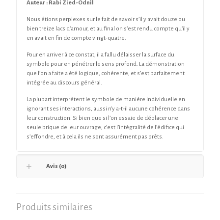
Auteur : Rabi Zied-Odnil
Nous étions perplexes sur le fait de savoir s’il y avait douze ou
bien treize lacs d’amour, et au final on s’est rendu compte qu’il y
en avait en fin de compte vingt-quatre.
Pour en arriver à ce constat, il a fallu délaisser la surface du
symbole pour en pénétrer le sens profond. La démonstration
que l’on a faite a été logique, cohérente, et s’est parfaitement
intégrée au discours général.
La plupart interprètent le symbole de manière individuelle en
ignorant ses interactions, aussi n’y a-t-il aucune cohérence dans
leur construction. Si bien que si l’on essaie de déplacer une
seule brique de leur ouvrage, c’est l’intégralité de l’édifice qui
s’effondre, et à cela ils ne sont assurément pas prêts.
Avis (0)
Produits similaires