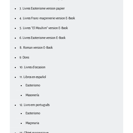
3. Livres Esoterisme version papier
4. Livres Franc-maçonnerie version E-Book
5. Livres "El Mouhim" version E-Book
6. Livres Esoterisme version E-Book
8. Roman version E-Book
9. Dons
10. Livres d'occasion
11. Libros en español
Esoterismo
Masonería
12. Livro em português
Esoterismo
Maçonaria
14. Objet maçonnique