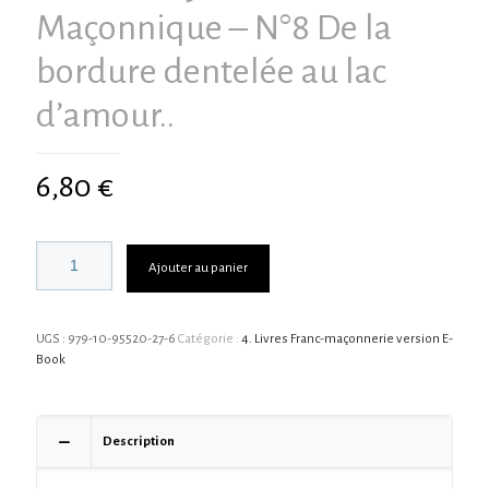
Maçonnique – N°8 De la
bordure dentelée au lac
d’amour..
6,80
€
Ajouter au panier
UGS :
979-10-95520-27-6
Catégorie :
4. Livres Franc-maçonnerie version E-
Book
Description