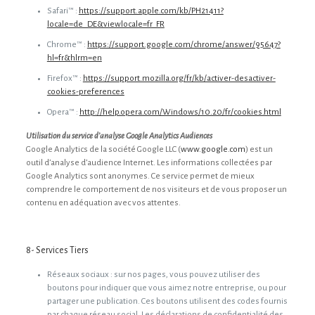
Safari™ :
https://support.apple.com/kb/PH21411?
locale=de_DE&viewlocale=fr_FR
Chrome™ :
https://support.google.com/chrome/answer/95647?
hl=fr&hlrm=en
Firefox™ :
https://support.mozilla.org/fr/kb/activer-desactiver-
cookies-preferences
Opera™ :
http://help.opera.com/Windows/10.20/fr/cookies.html
Utilisation du service d’analyse
Google Analytics Audiences
Google Analytics de la société Google LLC (
www.google.com
) est un
outil d’analyse d’audience Internet. Les informations collectées par
Google Analytics sont anonymes. Ce service permet de mieux
comprendre le comportement de nos visiteurs et de vous proposer un
contenu en adéquation avec vos attentes.
8- Services Tiers
Réseaux sociaux : sur nos pages, vous pouvez utiliser des
boutons pour indiquer que vous aimez notre entreprise, ou pour
partager une publication. Ces boutons utilisent des codes fournis
par chaque réseau social. Les déclarations de confidentialité des