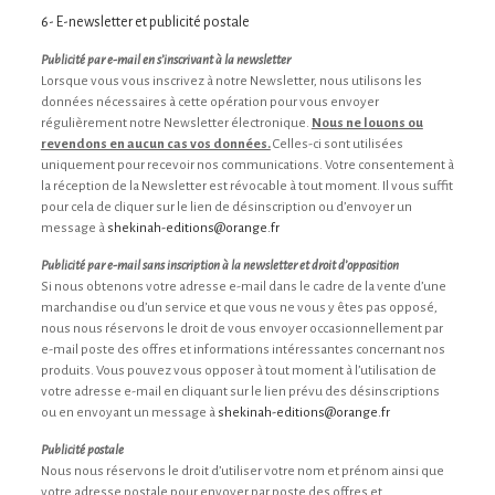
6- E-newsletter et publicité postale
Publicité par e-mail en s’inscrivant à la newsletter
Lorsque vous vous inscrivez à notre Newsletter, nous utilisons les
données nécessaires à cette opération pour vous envoyer
régulièrement notre Newsletter électronique.
Nous ne louons ou
revendons en aucun cas vos données.
Celles-ci sont utilisées
uniquement pour recevoir nos communications. Votre consentement à
la réception de la Newsletter est révocable à tout moment. Il vous suffit
pour cela de cliquer sur le lien de désinscription ou d’envoyer un
message à
shekinah-editions@orange.fr
Publicité par e-mail sans inscription à la newsletter et droit d’opposition
Si nous obtenons votre adresse e-mail dans le cadre de la vente d’une
marchandise ou d’un service et que vous ne vous y êtes pas opposé,
nous nous réservons le droit de vous envoyer occasionnellement par
e-mail poste des offres et informations intéressantes concernant nos
produits. Vous pouvez vous opposer à tout moment à l’utilisation de
votre adresse e-mail en cliquant sur le lien prévu des désinscriptions
ou en envoyant un message à
shekinah-editions@orange.fr
Publicité postale
Nous nous réservons le droit d’utiliser votre nom et prénom ainsi que
votre adresse postale pour envoyer par poste des offres et