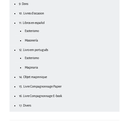
9. Dons
10. Livres d'occasion
11. Libros en español
Esoterismo
Masonería
12. Livro em português
Esoterismo
Maçonaria
14. Objet maçonnique
15. Livre Compagnonnage Papier
16. Livre Compagnonnage E-book
17. Divers