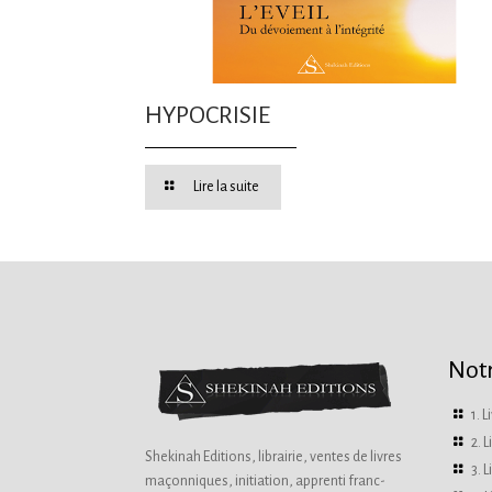
HYPOCRISIE
Lire la suite
Notr
1. 
2. 
Shekinah Editions, librairie, ventes de livres
3. 
maçonniques, initiation, apprenti franc-