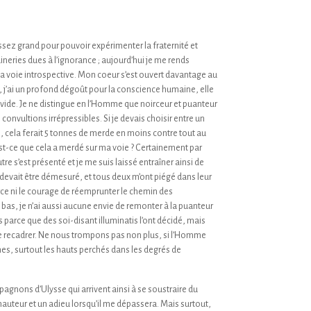
assez grand pour pouvoir expérimenter la fraternité et
ineries dues à l’ignorance ; aujourd’hui je me rends
e la voie introspective. Mon coeur s’est ouvert davantage au
ui, j’ai un profond dégoût pour la conscience humaine, elle
e vide. Je ne distingue en l’Homme que noirceur et puanteur
convultions irrépressibles. Si je devais choisir entre un
 cela ferait 5 tonnes de merde en moins contre tout au
est-ce que cela a merdé sur ma voie ? Certainement par
 s’est présenté et je me suis laissé entraîner ainsi de
devait être démesuré, et tous deux m’ont piégé dans leur
 force ni le courage de réemprunter le chemin des
us bas, je n’ai aussi aucune envie de remonter à la puanteur
s parce que des soi-disant illuminatis l’ont décidé, mais
il le recadrer. Ne nous trompons pas non plus, si l’Homme
es, surtout les hauts perchés dans les degrés de
pagnons d’Ulysse qui arrivent ainsi à se soustraire du
 hauteur et un adieu lorsqu’il me dépassera. Mais surtout,