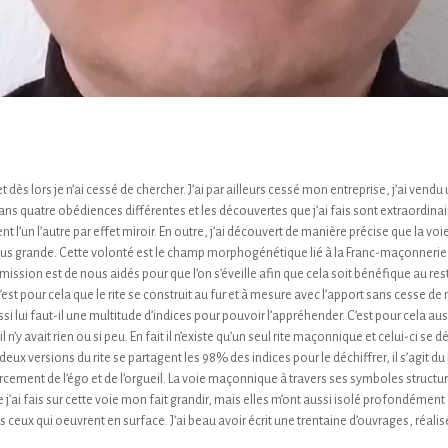
 et dès lors je n’ai cessé de chercher. J’ai par ailleurs cessé mon entreprise, j’ai v
 dans quatre obédiences différentes et les découvertes que j’ai fais sont extraordinai
ent l’un l’autre par effet miroir. En outre, j’ai découvert de manière précise que la
lus grande. Cette volonté est le champ morphogénétique lié à la Franc-maçonnerie et
 mission est de nous aidés pour que l’on s’éveille afin que cela soit bénéfique au rest
’est pour cela que le rite se construit au fur et à mesure avec l’apport sans cesse d
i lui faut-il une multitude d’indices pour pouvoir l’appréhender. C’est pour cela aus
 n’y avait rien ou si peu. En fait il n’existe qu’un seul rite maçonnique et celui-ci se 
deux versions du rite se partagent les 98% des indices pour le déchiffrer, il s’agit du
orcement de l’égo et de l’orgueil. La voie maçonnique à travers ses symboles structur
’ai fais sur cette voie mon fait grandir, mais elles m’ont aussi isolé profondément et
ceux qui oeuvrent en surface. J’ai beau avoir écrit une trentaine d’ouvrages, réalis