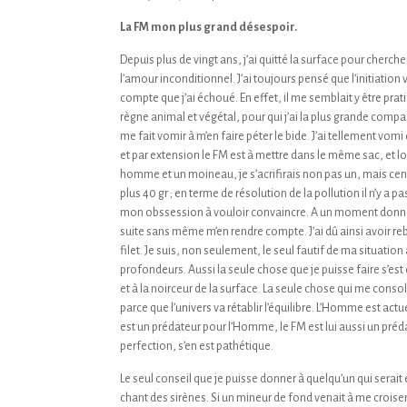
La FM mon plus grand désespoir.
Depuis plus de vingt ans, j’ai quitté la surface pour cherc
l’amour inconditionnel. J’ai toujours pensé que l’initiatio
compte que j’ai échoué. En effet, il me semblait y être prat
règne animal et végétal, pour qui j’ai la plus grande compa
me fait vomir à m’en faire péter le bide. J’ai tellement v
et par extension le FM est à mettre dans le même sac, et lor
homme et un moineau, je s’acrifirais non pas un, mais ce
plus 40 gr ; en terme de résolution de la pollution il n’
mon obssession à vouloir convaincre. A un moment donné, j’
suite sans même m’en rendre compte. J’ai dû ainsi avoir r
filet. Je suis, non seulement, le seul fautif de ma situation 
profondeurs. Aussi la seule chose que je puisse faire s’est 
et à la noirceur de la surface. La seule chose qui me consol
parce que l’univers va rétablir l’équilibre. L’Homme est ac
est un prédateur pour l’Homme, le FM est lui aussi un pré
perfection, s’en est pathétique.
Le seul conseil que je puisse donner à quelqu’un qui serait
chant des sirènes. Si un mineur de fond venait à me croiser