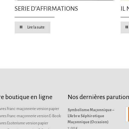
SERIE D’AFFIRMATIONS
IL 
Lire la suite
e boutique en ligne
Nos dernières parutio
Livres Franc-maçonnerie version papier
Symbolisme Maçonnique –
Livres Franc-maçonnerie version E-Book
L’Arbre Séphirotique
Maçonnique (Occasion)
Livres Esoterisme version papier
7,00
€