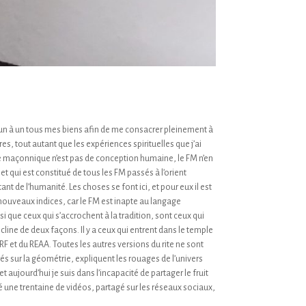
endu un à un tous mes biens afin de me consacrer pleinement à
res, tout autant que les expériences spirituelles que j’ai
 voie maçonnique n’est pas de conception humaine, le FM n’en
 qui est constitué de tous les FM passés à l’orient
ant de l’humanité. Les choses se font ici, et pour eux il est
e nouveaux indices, car le FM est inapte au langage
si que ceux qui s’accrochent à la tradition, sont ceux qui
décline de deux façons. Il y a ceux qui entrent dans le temple
 RF et du REAA. Toutes les autres versions du rite ne sont
és sur la géométrie, expliquent les rouages de l’univers
 aujourd’hui je suis dans l’incapacité de partager le fruit
é une trentaine de vidéos, partagé sur les réseaux sociaux,