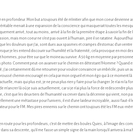
her en profondeur. Mon but a toujours été de m’initier afin que mon coeur devienne 
n véritable menait à une expansion de la conscience qui masquerait toutes les mesqu
iquement arrivé, tout au moins, arrivé à la fin de la première étape à savoir la fin d
ssion, mais mon coeur ne s’est pas ouvert à l’humain, pire il se ratatine. Aujourd’h
omi que les douleurs que j’ai, sont dues aux spasmes et crampes d’estomac d’un ventr
sque je les entend discourir sur l’humilité et la fraternité, cela provoque en moi des 
nt hommes, pour être sur que le moineau survive. A 50 kg en moyenne par personne,
y a pas photo. Comment peut-on avanver sur le chemin en détestant l’Homme ? Quand 
ai certainement dû me retourner pour vouloir convaincre un imbécile, puis un autre
ebroussé chemin encouragé en cela par mon orgueil et mon égo qui à ce moment là 
actuelle, mais qui plus est, je ne peux plus rien y faire pour la changer. Je n’ai ni la
de m’ancrer là où je suis actuellement, car si je n’ai plus la force de redescendre pl
e, c’est que les deux tiers de l’humanité va crever dans la décennie qui vient, non pa
tuellement une métastase pour l’univers, il est d’une laideur incroyable, aussi faut-
dateur pour le FM. Mes pires ennemis sur le chemin ont toujours été les FM eux-mêm
 en route pour les profondeurs, c’est de mettre des boules Quies, à l’image des com
 dans sa descente, qu’il me fasse un simple signe de la main lorsqu’il arrivera à ma