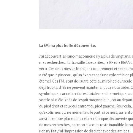
La FM ma plus belle découverte.
J’ai découvert la Franc-maçonnerie il y a plus de vingt ans,
mes recherches. J’ai travaillé à deux rites, le RF et le REAA
vécu. Ces deux rites se lisent, se comprennent et se rectifi
a été que le pinceau, qu’un éxecutant d’une volonté bien p
éternel. Ces FM, sont de l’autre côté du miroir et leur seule
déjà trop tard ; ils ne peuvent maintenant que nous aider. C
symbolique, car celui-ci lui est totalement hermétique, auss
sont le plus éloignés de l’esprit maçonnique, car au départ il
du pied droit et ceux qui entrent du pied gauche. Pour cela, 
qu’exotismes qui ne mènent nulle part, si ce n’est, au renf
ainsi que notre place dans celui-ci. Chaque découverte que j
de mes recherches, car mon discours reste inaudible à tous 
rien n’y fait ; j’ai l’impression de discuter avec des amibes.