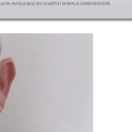
LA FM, MA PLUS BELLE DECOUVERTE ET MON PLUS GRAND DESESPOIR.