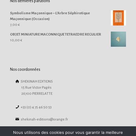
Nos dernières parutions
Symbolisme Maçonnique – L’Arbre Séphirotique
Maçonnique (Occasion)
7,00
€
OBJET MINIATURE MACONNIQUE TETRAEDRE REGULIER
10,00
€
Nos coordonnées
SHEKINAH EDITIONS
15 Rue Victor Pagès
26700 PIERRELATTE
+33 (0) 4 75 46 50 53
shekinah-editions@orange.fr
Nous utilisons des cookies pour vous garantir la meilleure