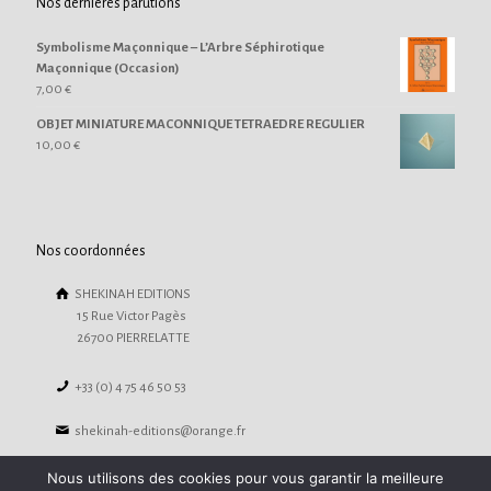
Nos dernières parutions
Symbolisme Maçonnique – L’Arbre Séphirotique
Maçonnique (Occasion)
7,00
€
OBJET MINIATURE MACONNIQUE TETRAEDRE REGULIER
10,00
€
Nos coordonnées
SHEKINAH EDITIONS
15 Rue Victor Pagès
26700 PIERRELATTE
+33 (0) 4 75 46 50 53
shekinah-editions@orange.fr
Nous utilisons des cookies pour vous garantir la meilleure