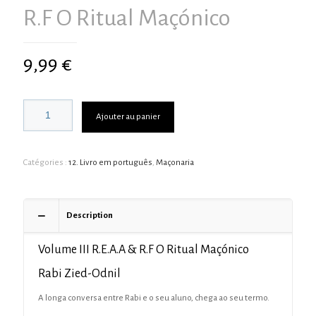
R.F O Ritual Maçónico
9,99
€
Ajouter au panier
Catégories :
12. Livro em português
,
Maçonaria
Description
Volume III R.E.A.A & R.F O Ritual Maçónico
Rabi Zied-Odnil
A longa conversa entre Rabi e o seu aluno, chega ao seu termo.