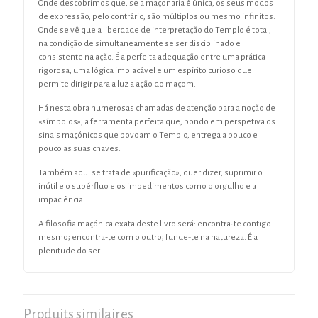
Onde descobrimos que, se a maçonaria é única, os seus modos
de expressão, pelo contrário, são múltiplos ou mesmo infinitos.
Onde se vê que a liberdade de interpretação do Templo é total,
na condição de simultaneamente se ser disciplinado e
consistente na ação. É a perfeita adequação entre uma prática
rigorosa, uma lógica implacável e um espírito curioso que
permite dirigir para a luz a ação do maçom.
Há nesta obra numerosas chamadas de atenção para a noção de
«símbolos», a ferramenta perfeita que, pondo em perspetiva os
sinais maçónicos que povoam o Templo, entrega a pouco e
pouco as suas chaves.
Também aqui se trata de «purificação», quer dizer, suprimir o
inútil e o supérfluo e os impedimentos como o orgulho e a
impaciência.
A filosofia maçónica exata deste livro será: encontra-te contigo
mesmo; encontra-te com o outro; funde-te na natureza. É a
plenitude do ser.
Produits similaires