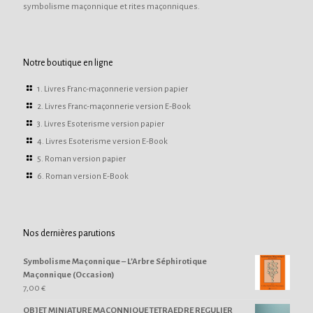
symbolisme maçonnique et rites maçonniques.
Notre boutique en ligne
1. Livres Franc-maçonnerie version papier
2. Livres Franc-maçonnerie version E-Book
3. Livres Esoterisme version papier
4. Livres Esoterisme version E-Book
5. Roman version papier
6. Roman version E-Book
Nos dernières parutions
Symbolisme Maçonnique – L’Arbre Séphirotique
Maçonnique (Occasion)
7,00
€
OBJET MINIATURE MACONNIQUE TETRAEDRE REGULIER