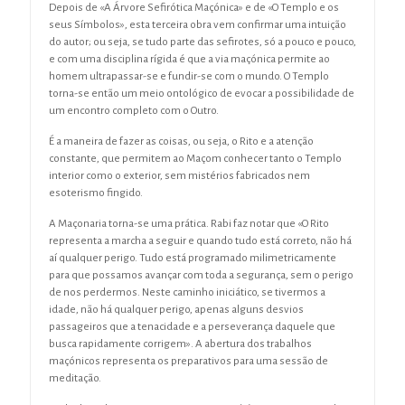
Depois de «A Árvore Sefirótica Maçónica» e de «O Templo e os
seus Símbolos», esta terceira obra vem confirmar uma intuição
do autor; ou seja, se tudo parte das sefirotes, só a pouco e pouco,
e com uma disciplina rígida é que a via maçónica permite ao
homem ultrapassar-se e fundir-se com o mundo. O Templo
torna-se então um meio ontológico de evocar a possibilidade de
um encontro completo com o Outro.
É a maneira de fazer as coisas, ou seja, o Rito e a atenção
constante, que permitem ao Maçom conhecer tanto o Templo
interior como o exterior, sem mistérios fabricados nem
esoterismo fingido.
A Maçonaria torna-se uma prática. Rabi faz notar que «O Rito
representa a marcha a seguir e quando tudo está correto, não há
aí qualquer perigo. Tudo está programado milimetricamente
para que possamos avançar com toda a segurança, sem o perigo
de nos perdermos. Neste caminho iniciático, se tivermos a
idade, não há qualquer perigo, apenas alguns desvios
passageiros que a tenacidade e a perseverança daquele que
busca rapidamente corrigem». A abertura dos trabalhos
maçónicos representa os preparativos para uma sessão de
meditação.