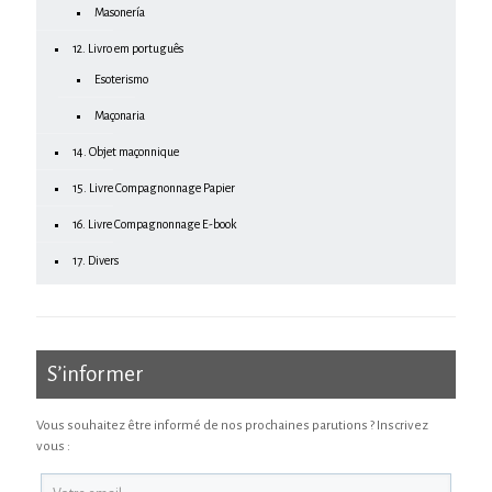
Masonería
12. Livro em português
Esoterismo
Maçonaria
14. Objet maçonnique
15. Livre Compagnonnage Papier
16. Livre Compagnonnage E-book
17. Divers
S’informer
Vous souhaitez être informé de nos prochaines parutions ? Inscrivez
vous :