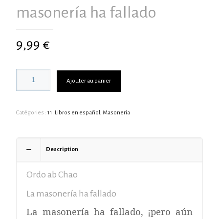
masonería ha fallado
9,99
€
Ajouter au panier
Catégories :
11. Libros en español
,
Masonería
Description
Ordo ab Chao
La masonería ha fallado
La masonería ha fallado, ¡pero aún