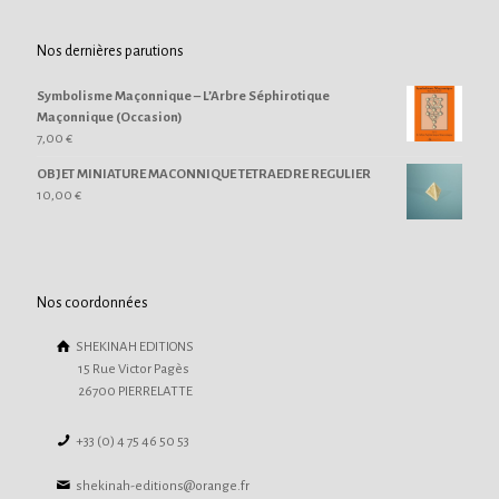
Nos dernières parutions
Symbolisme Maçonnique – L’Arbre Séphirotique
Maçonnique (Occasion)
7,00
€
OBJET MINIATURE MACONNIQUE TETRAEDRE REGULIER
10,00
€
Nos coordonnées
SHEKINAH EDITIONS
15 Rue Victor Pagès
26700 PIERRELATTE
+33 (0) 4 75 46 50 53
shekinah-editions@orange.fr