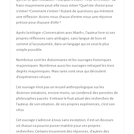
franc-maçonnerie peut-elle nous initier ? Quel rite choisir pour
s’initier ? Comment s’initier ? Autant de questions qui méritent
une réflexion. Avons-nous chacun d’entre-nous une réponse
précise pour chacune d’elle ?
Après la trilogie « Conversation avec Marih », l’auteur livre ici ses
propres réflexions sans ambages, sans langue de bois et
comme à l’accoutumée, dans un langage qui se veut le plus
simple possible.
Nombreux sont les dictionnaires et les ouvrages historiques
maçonniques. Nombreux aussi les ouvrages retraçant les trois
degrés maçonniques. Mais rares sont ceux qui découlent
d’expériences vécues.
Cet ouvrage n’est pas un recueil anthropologique sur les
diverses initiations, encore moins, un condensé des pensées de
philosophes passés. Il retrace le fruit actuel des recherches de
l’auteur, de son intuition, de ses propres expériences, c’est son
vécu.
Cet ouvrage s’adresse à tous sans exception, il est un discours
où chacun va pouvoir puiser matière pour ses propres
recherches. Certains trouveront des réponses, d’autres des