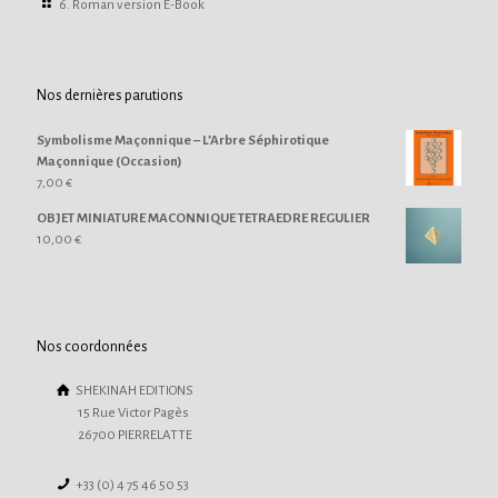
6. Roman version E-Book
Nos dernières parutions
Symbolisme Maçonnique – L’Arbre Séphirotique
Maçonnique (Occasion)
7,00
€
OBJET MINIATURE MACONNIQUE TETRAEDRE REGULIER
10,00
€
Nos coordonnées
SHEKINAH EDITIONS
15 Rue Victor Pagès
26700 PIERRELATTE
+33 (0) 4 75 46 50 53