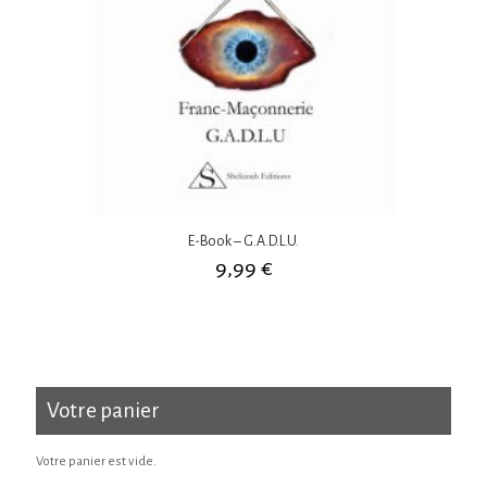
E-Book – G.A.D.L.U.
9,99
€
Votre panier
Votre panier est vide.