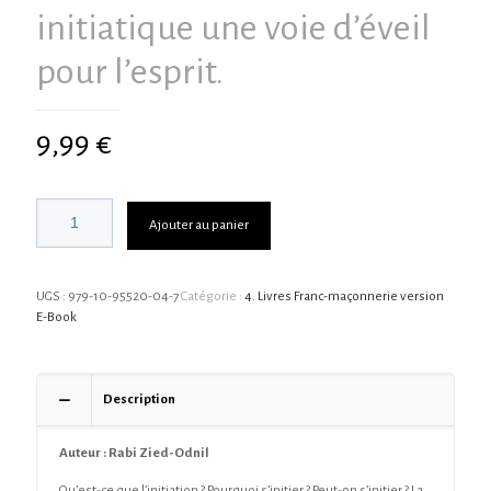
initiatique une voie d’éveil
pour l’esprit.
9,99
€
Ajouter au panier
UGS :
979-10-95520-04-7
Catégorie :
4. Livres Franc-maçonnerie version
E-Book
Description
Auteur : Rabi Zied-Odnil
Qu’est-ce que l’initiation ? Pourquoi s’initier ? Peut-on s’initier ? La