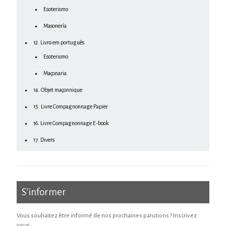
Esoterismo
Masonería
12. Livro em português
Esoterismo
Maçonaria
14. Objet maçonnique
15. Livre Compagnonnage Papier
16. Livre Compagnonnage E-book
17. Divers
S’informer
Vous souhaitez être informé de nos prochaines parutions ? Inscrivez
vous :